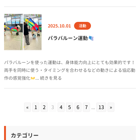
2025.10.01
活動
パラバルーン運動
パラバルーンを使った運動は、身体能力向上にとても効果的です！
両手を同時に使う・タイミングを合わせるなどの動きによる協応動
作の感覚強化
... 続きを見る
«
1
2
3
4
5
6
7
...
13
»
カテゴリー