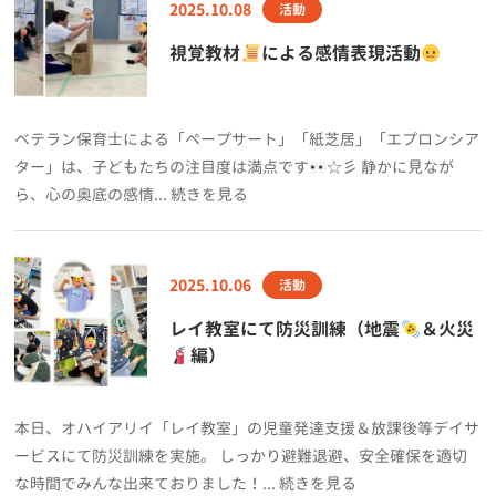
2025.10.08
活動
視覚教材
による感情表現活動
ベテラン保育士による「ペープサート」「紙芝居」「エプロンシア
ター」は、子どもたちの注目度は満点です
☆彡 静かに見なが
ら、心の奥底の感情... 続きを見る
2025.10.06
活動
レイ教室にて防災訓練（地震
＆火災
編）
本日、オハイアリイ「レイ教室」の児童発達支援＆放課後等デイサ
ービスにて防災訓練を実施。 しっかり避難退避、安全確保を適切
な時間でみんな出来ておりました！... 続きを見る