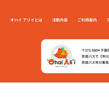
オハイ アリイとは
活動内容
ご利⽤案内
〒272-0804 千
京成バスで
【市川
京成バス市川東高