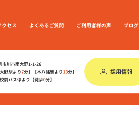
アクセス
よくあるご質問
ご利用者様の声
ブログ
葉県市川市南大野1-1-26
採用情報
大野駅より
7
分】
【本八幡駅より
13
分】
校前バス停より【徒歩
0
分】
©︎ オハイ アリイ All Rights Reserved.