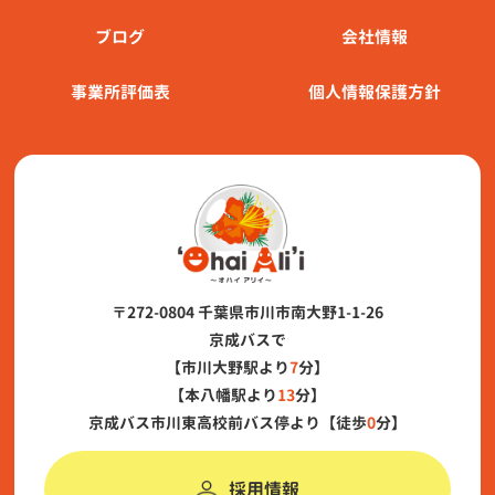
ブログ
会社情報
事業所評価表
個人情報保護方針
〒272-0804 千葉県市川市南大野1-1-26
京成バスで
【市川大野駅より
7
分】
【本八幡駅より
13
分】
京成バス市川東高校前バス停より【徒歩
0
分】
採用情報