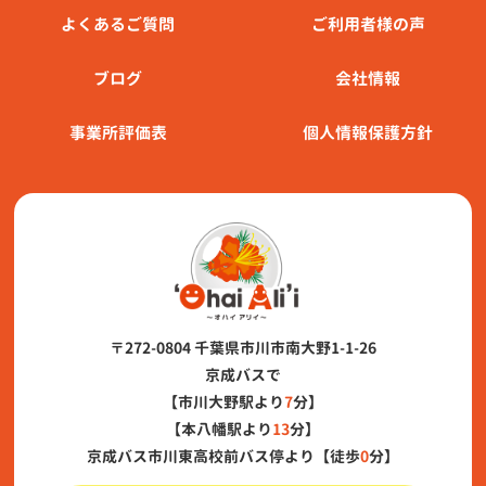
よくあるご質問
ご利用者様の声
ブログ
会社情報
事業所評価表
個人情報保護方針
〒272-0804 千葉県市川市南大野1-1-26
京成バスで
【市川大野駅より
7
分】
【本八幡駅より
13
分】
京成バス市川東高校前バス停より【徒歩
0
分】