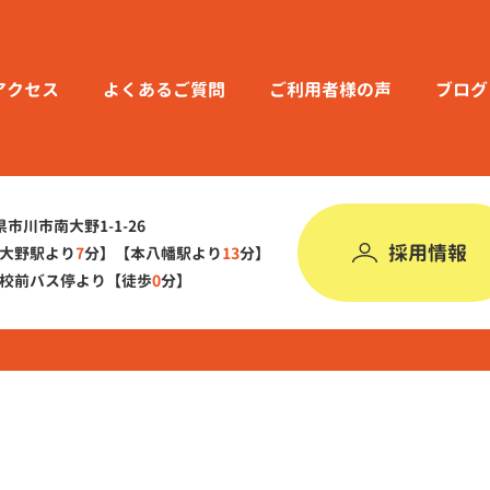
アクセス
よくあるご質問
ご利用者様の声
ブログ
葉県市川市南大野1-1-26
採用情報
大野駅より
7
分】
【本八幡駅より
13
分】
校前バス停より【徒歩
0
分】
©︎ オハイ アリイ All Rights Reserved.