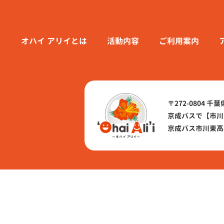
オハイ アリイとは
活動内容
ご利⽤案内
〒272-0804 千
京成バスで
【市川
京成バス市川東高