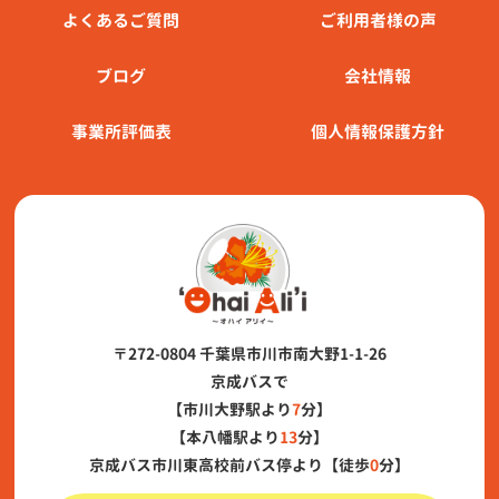
よくあるご質問
ご利用者様の声
ブログ
会社情報
事業所評価表
個人情報保護方針
〒272-0804 千葉県市川市南大野1-1-26
京成バスで
【市川大野駅より
7
分】
【本八幡駅より
13
分】
京成バス市川東高校前バス停より【徒歩
0
分】