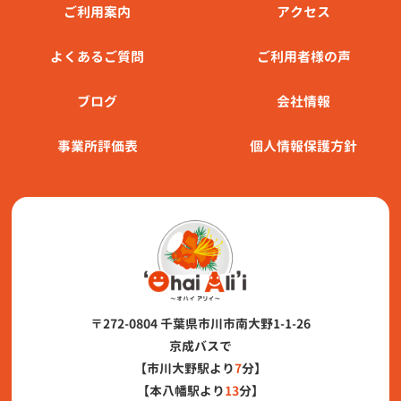
ご利⽤案内
アクセス
よくあるご質問
ご利用者様の声
ブログ
会社情報
事業所評価表
個人情報保護方針
〒272-0804 千葉県市川市南大野1-1-26
京成バスで
【市川大野駅より
7
分】
【本八幡駅より
13
分】