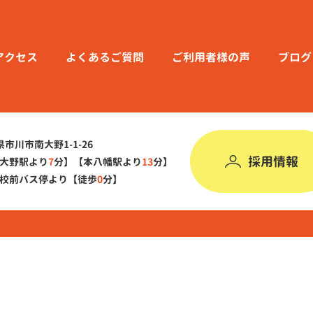
アクセス
よくあるご質問
ご利用者様の声
ブログ
葉県市川市南大野1-1-26
採用情報
大野駅より
7
分】
【本八幡駅より
13
分】
校前バス停より【徒歩
0
分】
©︎ オハイ アリイ All Rights Reserved.