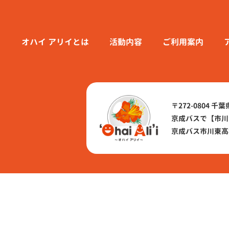
オハイ アリイとは
活動内容
ご利⽤案内
〒272-0804 千
京成バスで
【市川
京成バス市川東高