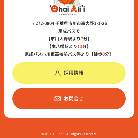
〒272-0804 千葉県市川市南大野1-1-26
京成バスで
【市川大野駅より
7
分】
【本八幡駅より
13
分】
京成バス市川東高校前バス停より【徒歩
0
分】
採用情報
お問合せ
©︎ オハイ アリイ All Rights Reserved.